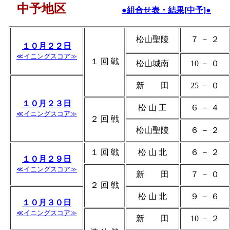
中予地区
●組合せ表・結果[中予]●
松山聖陵
７ － ２
１０月２２日
≪イニングスコア≫
１ 回 戦
松山城南
10 － ０
新 田
25 － ０
１０月２３日
松 山 工
６ － ４
≪イニングスコア≫
２ 回 戦
松山聖陵
６ － ２
１ 回 戦
松 山 北
６ － ２
１０月２９日
≪イニングスコア≫
新 田
７ － ０
２ 回 戦
松 山 北
９ － ６
１０月３０日
≪イニングスコア≫
新 田
10 － ２