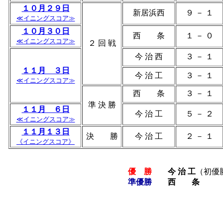
１０月２９日
新居浜西
９ － １
≪イニングスコア≫
１０月３０日
西 条
１ － ０
≪イニングスコア≫
２ 回 戦
今 治 西
３ － １
１１月 ３日
今 治 工
３ － １
≪イニングスコア≫
西 条
３ － １
準 決 勝
１１月 ６日
今 治 工
５ － ２
≪イニングスコア≫
１１月１３日
決 勝
今 治 工
２ － １
《イニングスコア》
優 勝
今 治 工
（初優
準優勝
西 条