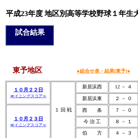
平成23年度 地区別高等学校野球１年生
試合結果
東予地区
●組合せ表・結果[東予]●
新居浜西
12 － ４
１０月２２日
≪イニングスコア≫
新居浜東
２ － ０
１ 回 戦
西 条
７ － ０
１０月２３日
今 治 工
８ － １
≪イニングスコア≫
伯 方
４ － ３