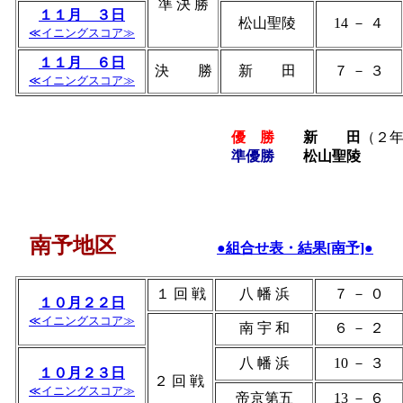
準 決 勝
１１月 ３日
松山聖陵
14 － ４
≪イニングスコア≫
１１月 ６日
決 勝
新 田
７ － ３
≪イニングスコア≫
優 勝
新 田
（
２
準優勝
松山聖陵
南予地区
●組合せ表・結果[南予]●
１ 回 戦
八 幡 浜
７ － ０
１０月２２日
≪イニングスコア≫
南 宇 和
６ － ２
八 幡 浜
10 － ３
１０月２３日
２ 回 戦
≪イニングスコア≫
帝京第五
13 － ６