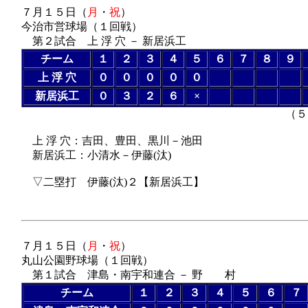
７月１５日（
月
・
祝
）
今治市営球場（１回戦）
第２試合 上 浮 穴 － 新居浜工
チーム
１
２
３
４
５
６
７
８
９
上 浮 穴
０
０
０
０
０
新居浜工
０
３
２
６
×
（５回コールドゲ
上 浮 穴：吉田、豊田、黒川－池田
新居浜工：小清水－伊藤(汰)
▽二塁打 伊藤(汰)２【新居浜工】
７月１５日（
月
・
祝
）
丸山公園野球場（１回戦）
第１試合 津島・南宇和連合 － 野 村
チーム
１
２
３
４
５
６
７