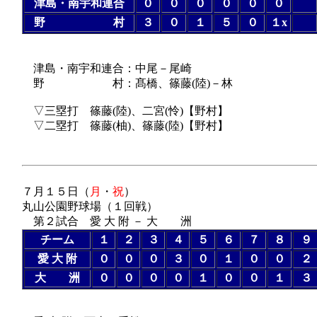
津島・南宇和連合
０
０
０
０
０
０
野 村
３
０
１
５
０
１x
（６回コール
津島・南宇和連合：中尾－尾崎
野 村：髙橋、篠藤(陸)－林
▽三塁打 篠藤(陸)、二宮(怜)【野村】
▽二塁打 篠藤(柚)、篠藤(陸)【野村】
７月１５日（
月
・
祝
）
丸山公園野球場（１回戦）
第２試合 愛 大 附 － 大 洲
チーム
１
２
３
４
５
６
７
８
９
愛 大 附
０
０
０
３
０
１
０
０
２
大 洲
０
０
０
０
１
０
０
１
３