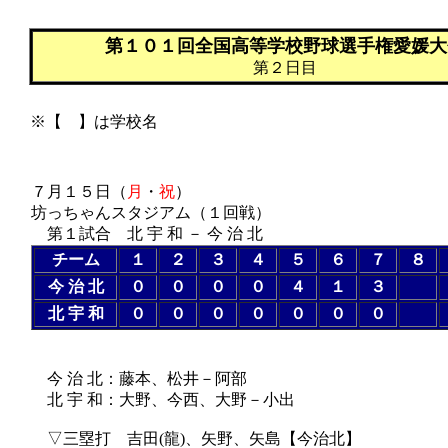
第１０１回全国高等学校野球選手権愛媛大
第２日目
※【 】は学校名
７月１５日（
月
・
祝
）
坊っちゃんスタジアム（１回戦）
第１試合 北 宇 和 － 今 治 北
チーム
１
２
３
４
５
６
７
８
今 治 北
０
０
０
０
４
１
３
北 宇 和
０
０
０
０
０
０
０
（７回コールド
今 治 北：藤本、松井－阿部
北 宇 和：大野、今西、大野－小出
▽三塁打 吉田(龍)、矢野、矢島【今治北】