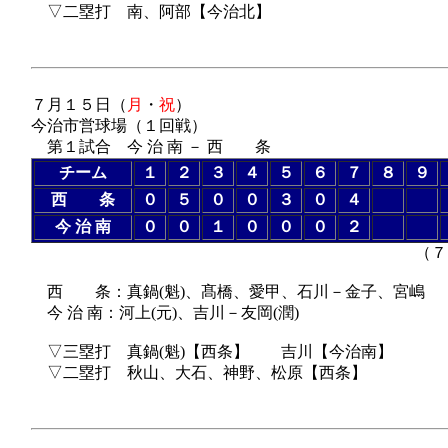
▽二塁打 南、阿部【今治北】
７月１５日（
月
・
祝
）
今治市営球場（１回戦）
第１試合 今 治 南 － 西 条
チーム
１
２
３
４
５
６
７
８
９
西 条
０
５
０
０
３
０
４
今 治 南
０
０
１
０
０
０
２
（７回コールドゲ
西 条：真鍋(魁)、髙橋、愛甲、石川－金子、宮嶋
今 治 南：河上(元)、吉川－友岡(潤)
▽三塁打 真鍋(魁)【西条】 吉川【今治南】
▽二塁打 秋山、大石、神野、松原【西条】