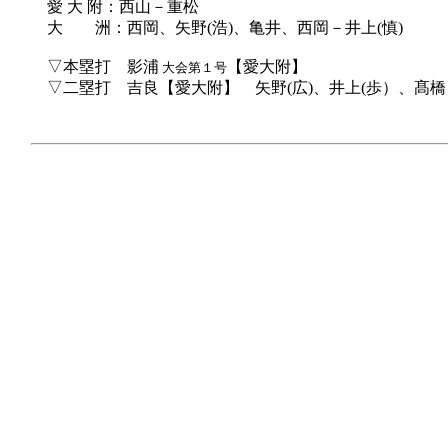
愛 大 附：西山－重松
大 洲：西岡、矢野(浩)、亀井、西岡－井上(慎)
▽本塁打 影浦
【愛大附】
大会第１号
▽二塁打 吉良【愛大附】 矢野(広)、井上(歩）、髙