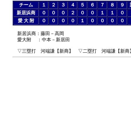
チーム
１
２
３
４
５
６
７
８
９
新居浜商
０
０
０
２
０
０
１
１
０
愛 大 附
０
０
０
０
１
０
０
０
０
新居浜商：藤田－高岡
愛大附 ：中本－新居田
▽三塁打 河端謙【新商】 ▽二塁打 河端謙【新商