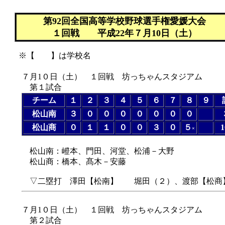
第92回全国高等学校野球選手権愛媛大会
１回戦 平成22年７月10日（土）
※【 】は学校名
７月1０日（土） １回戦 坊っちゃんスタジアム
第１試合
チーム
１
２
３
４
５
６
７
８
９
松山南
３
０
０
０
０
０
０
０
松山商
０
１
１
０
０
３
０
５
1
×
（８回コール
松山南：嶝本、門田、河堂、松浦－大野
松山商：橋本、髙木－安藤
▽二塁打 澤田【松南】 堀田（２）、渡部【松商
７月1０日（土） １回戦 坊っちゃんスタジアム
第２試合