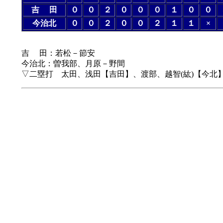
吉 田
０
０
２
０
０
０
１
０
０
今治北
０
０
２
０
０
２
１
１
×
吉 田：若松－節安
今治北：曽我部、月原－野間
▽二塁打 太田、浅田【吉田】、渡部、越智(紘)【今北