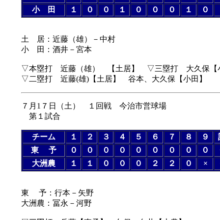
小 田
１
０
０
１
０
０
０
１
０
土 居：近藤（雄）－中村
小 田：酒井－宮本
▽本塁打 近藤（雄） 【土居】 ▽三塁打 大久保【
▽二塁打 近藤(雄)【土居】 谷本、大久保【小田】
７月1７日（土） １回戦 今治市営球場
第１試合
チーム
１
２
３
４
５
６
７
８
９
東 予
０
０
０
０
０
０
０
０
０
大洲農
１
１
０
０
０
２
２
０
×
東 予：行本－矢野
大洲農：冨永－河野