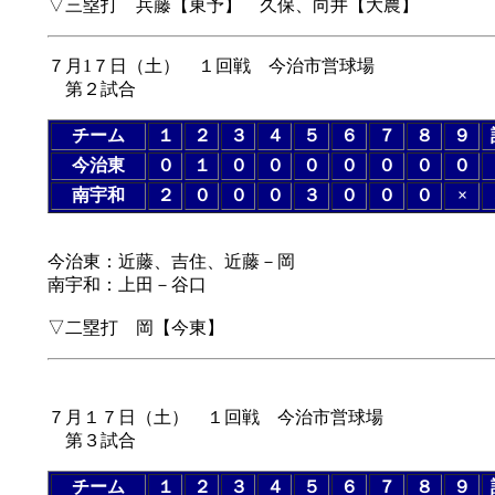
▽三塁打 兵藤【東予】 久保、向井【大農】
７月1７日（土） １回戦 今治市営球場
第２試合
チーム
１
２
３
４
５
６
７
８
９
今治東
０
１
０
０
０
０
０
０
０
南宇和
２
０
０
０
３
０
０
０
×
今治東：近藤、吉住、近藤－岡
南宇和：上田－谷口
▽二塁打 岡【今東】
７月１７日（土） １回戦 今治市営球場
第３試合
チーム
１
２
３
４
５
６
７
８
９