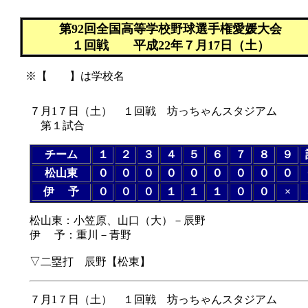
第92回全国高等学校野球選手権愛媛大会
１回戦 平成22年７月17日（土）
※【 】は学校名
７月1７日（土） １回戦 坊っちゃんスタジアム
第１試合
チーム
１
２
３
４
５
６
７
８
９
松山東
０
０
０
０
０
０
０
０
０
伊 予
０
０
０
１
１
１
０
０
×
松山東：小笠原、山口（大）－辰野
伊 予：重川－青野
▽二塁打 辰野【松東】
７月1７日（土） １回戦 坊っちゃんスタジアム