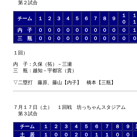
第２試合
１
１
チーム
１
２
３
４
５
６
７
８
９
０
１
内 子
０
０
０
０
０
０
０
０
０
０
１
三 瓶
０
０
０
０
０
０
０
０
０
０
０
（延
１回）
内 子：久保（拓）－三瀬
三 瓶：越知－宇都宮（貴）
▽二塁打 藤原、藤山【内子】 橋本【三瓶】
７月１７日（土） １回戦 坊っちゃんスタジアム
第３試合
チーム
１
２
３
４
５
６
７
８
９
土 居
１
０
０
２
０
１
１
０
０