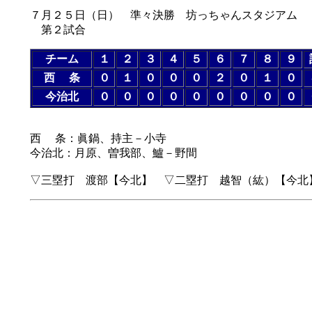
７月２５日（日） 準々決勝 坊っちゃんスタジアム
第２試合
チーム
１
２
３
４
５
６
７
８
９
西 条
０
１
０
０
０
２
０
１
０
今治北
０
０
０
０
０
０
０
０
０
西 条：眞鍋、持主－小寺
今治北：月原、曽我部、鱸－野間
▽三塁打 渡部【今北】 ▽二塁打 越智（紘）【今