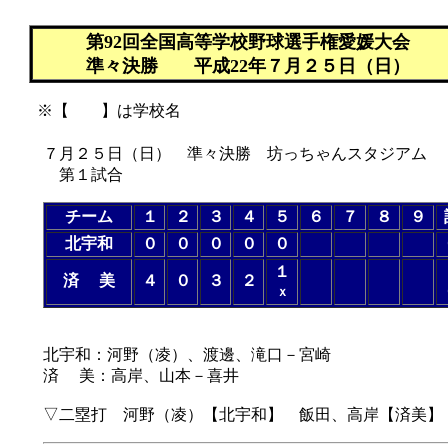
第92回全国高等学校野球選手権愛媛大会
準々決勝 平成22年７月２５日（日）
※【 】は学校名
７月２５日（日） 準々決勝 坊っちゃんスタジアム
第１試合
チーム
１
２
３
４
５
６
７
８
９
北宇和
０
０
０
０
０
１
済 美
４
０
３
２
ｘ
（５回コールド
北宇和：河野（凌）、渡邊、滝口－宮崎
済 美：高岸、山本－喜井
▽二塁打 河野（凌）【北宇和】 飯田、高岸【済美】