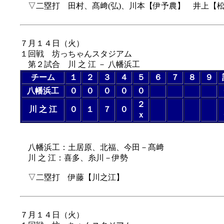
▽二塁打 田村、髙﨑(弘)、川本【伊予農】 井上【
７月１４日（
火
）
１回戦 坊っちゃんスタジアム
第２試合 川 之 江 － 八幡浜工
チーム
１
２
３
４
５
６
７
８
９
八幡浜工
０
０
０
０
０
２
川 之 江
０
１
７
０
ｘ
（５回コールド
八幡浜工：土居原、北福、今田－髙﨑
川 之 江：喜多、糸川－伊勢
▽二塁打 伊藤【川之江】
７月１４日（
火
）