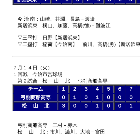
今 治 南：山崎、井淵、長島－渡邉
新居浜東：桐山、加藤、髙橋(德)－難波江
▽三塁打 日野【新居浜東】
▽二塁打 稲荷【今治南】 前川、高橋(勇)【新居浜
７月１４日（
火
）
１回戦 今治市営球場
第２試合 松 山 北 － 弓削商船高専
チーム
１
２
３
４
５
６
７
弓削商船高専
０
１
０
１
０
０
０
松 山 北
３
０
０
１
０
０
１
弓削商船高専：三村－赤木
松 山 北：市川、澁川、大地－宮田