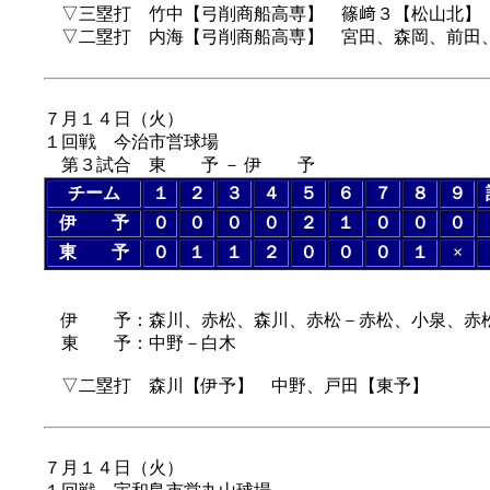
▽三塁打 竹中【弓削商船高専】 篠﨑３【松山北】
▽二塁打 内海【弓削商船高専】 宮田、森岡、前田
７月１４日（
火
）
１回戦 今治市営球場
第３試合 東 予 － 伊 予
チーム
１
２
３
４
５
６
７
８
９
伊 予
０
０
０
０
２
１
０
０
０
東 予
０
１
１
２
０
０
０
１
×
伊 予：森川、赤松、森川、赤松－赤松、小泉、赤
東 予：中野－白木
▽二塁打 森川【伊予】 中野、戸田【東予】
７月１４日（
火
）