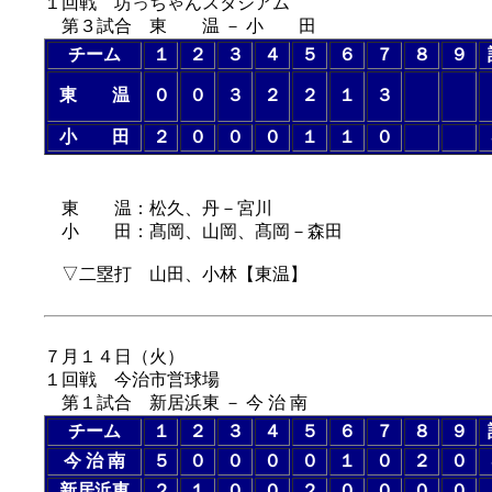
１回戦 坊っちゃんスタジアム
第３試合 東 温 － 小 田
チーム
１
２
３
４
５
６
７
８
９
東 温
０
０
３
２
２
１
３
小 田
２
０
０
０
１
１
０
（７回コールド
東 温：松久、丹－宮川
小 田：髙岡、山岡、髙岡－森田
▽二塁打 山田、小林【東温】
７月１４日（
火
）
１回戦 今治市営球場
第１試合 新居浜東 － 今 治 南
チーム
１
２
３
４
５
６
７
８
９
今 治 南
５
０
０
０
０
１
０
２
０
新居浜東
２
１
０
０
２
０
０
０
０