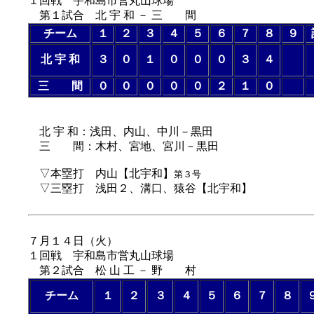
１回戦 宇和島市営丸山球場
第１試合 北 宇 和 － 三 間
チーム
１
２
３
４
５
６
７
８
９
北 宇 和
３
０
１
０
０
０
３
４
三 間
０
０
０
０
０
２
１
０
（８回コール
北 宇 和：浅田、内山、中川－黒田
三 間：木村、宮地、宮川－黒田
▽本塁打 内山【北宇和】
第３号
▽三塁打 浅田２、溝口、猿谷【北宇和】
７月１４日（
火
）
１回戦 宇和島市営丸山球場
第２試合 松 山 工 － 野 村
チーム
１
２
３
４
５
６
７
８