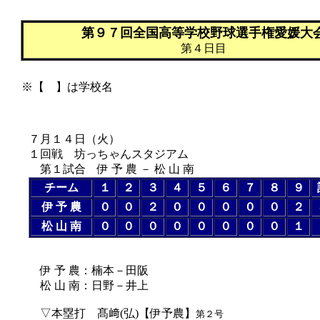
第９７回全国高等学校野球選手権愛媛大
第４日目
※【 】は学校名
７月１４日（
火
）
１回戦 坊っちゃんスタジアム
第１試合 伊 予 農 － 松 山 南
チーム
１
２
３
４
５
６
７
８
９
伊 予 農
０
０
２
０
０
０
０
０
２
松 山 南
０
０
０
０
０
０
０
０
１
伊 予 農：楠本－田阪
松 山 南：日野－井上
▽本塁打 髙﨑(弘)【伊予農】
第２号