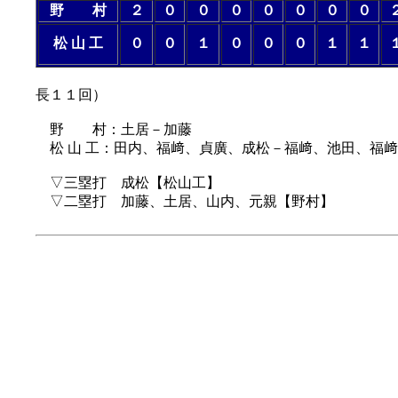
野 村
２
０
０
０
０
０
０
０
松 山 工
０
０
１
０
０
０
１
１
（
長１１回）
野 村：土居－加藤
松 山 工：田内、福﨑、貞廣、成松－福﨑、池田、福﨑
▽三塁打 成松【松山工】
▽二塁打 加藤、土居、山内、元親【野村】