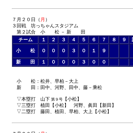
７月２０日（
月
）
３回戦 坊っちゃんスタジアム
第２試合 小 松 － 新 田
チーム
１
２
３
４
５
６
７
８
９
小 松
０
０
０
３
０
１
９
新 田
１
０
０
０
３
０
０
（７回コールド
小 松：松井、早柏－大上
新 田：田中、河野、田中、藤－乘松
▽本塁打 山下
【小松】
第９号
▽三塁打 植田【小松】 河野、眞田【新田】
▽二塁打 藤田、植田、早柏、大上【小松】