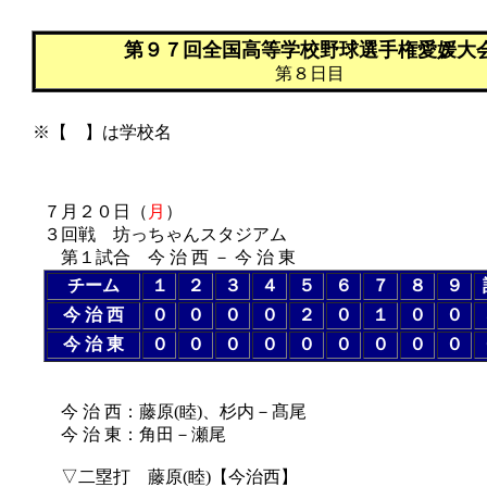
第９７回全国高等学校野球選手権愛媛大
第８日目
※【 】は学校名
７月２０日（
月
）
３回戦 坊っちゃんスタジアム
第１試合 今 治 西 － 今 治 東
チーム
１
２
３
４
５
６
７
８
９
今 治 西
０
０
０
０
２
０
１
０
０
今 治 東
０
０
０
０
０
０
０
０
０
今 治 西：藤原(睦)、杉内－髙尾
今 治 東：角田－瀬尾
▽二塁打 藤原(睦)【今治西】