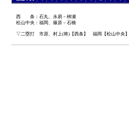
西 条：石丸、永易－栁瀬
松山中央：福岡、篠原－石橋
▽二塁打 市原、村上(将)【西条】 福岡【松山中央