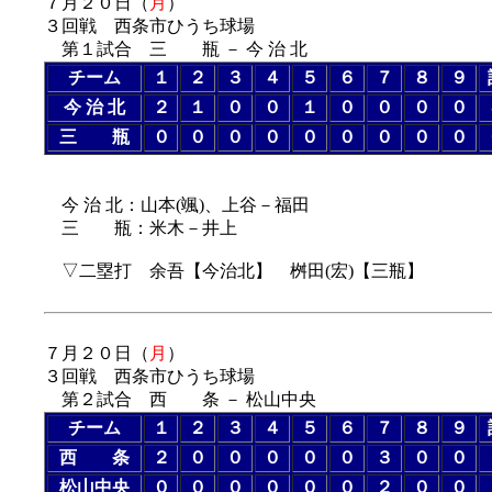
７月２０日（
月
）
３回戦 西条市ひうち球場
第１試合 三 瓶 － 今 治 北
チーム
１
２
３
４
５
６
７
８
９
今 治 北
２
１
０
０
１
０
０
０
０
三 瓶
０
０
０
０
０
０
０
０
０
今 治 北：山本(颯)、上谷－福田
三 瓶：米木－井上
▽二塁打 余吾【今治北】 桝田(宏)【三瓶】
７月２０日（
月
）
３回戦 西条市ひうち球場
第２試合 西 条 － 松山中央
チーム
１
２
３
４
５
６
７
８
９
西 条
２
０
０
０
０
０
３
０
０
松山中央
０
０
０
０
０
０
２
０
０