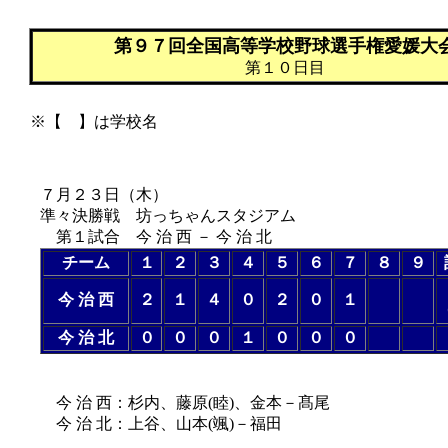
第９７回全国高等学校野球選手権愛媛大
第１０日目
※【 】は学校名
７月２３日（
木
）
準々決勝戦 坊っちゃんスタジアム
第１試合 今 治 西 － 今 治 北
チーム
１
２
３
４
５
６
７
８
９
今 治 西
２
１
４
０
２
０
１
今 治 北
０
０
０
１
０
０
０
（７回コールド
今 治 西：杉内、藤原(睦)、金本－髙尾
今 治 北：上谷、山本(颯)－福田