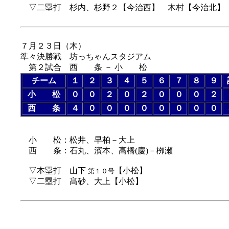
▽二塁打 杉内、杉野２【今治西】 木村【今治北】
７月２３日（
木
）
準々決勝戦 坊っちゃんスタジアム
第２試合 西 条 － 小 松
チーム
１
２
３
４
５
６
７
８
９
小 松
０
０
２
０
２
０
０
０
２
西 条
４
０
０
０
０
０
０
０
０
小 松：松井、早柏－大上
西 条：石丸、濱本、髙橋(慶)－栁瀬
▽本塁打 山下
【小松】
第１０号
▽二塁打 髙砂、大上【小松】