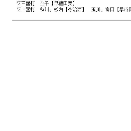
▽三塁打 金子【早稲田実】
▽二塁打 秋川、杉内【今治西】 玉川、富田【早稲