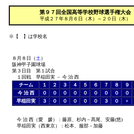
第９７回全国高等学校野球選手権大会
平成２７年８月６日（木）～２０日（木）
※【 】は学校名
８月８日（
土
）
阪神甲子園球場
第３日目 第１試合
１回戦 早稲田実 － 今 治 西
チーム
１
２
３
４
５
６
７
８
９
今 治 西
０
０
０
０
０
０
０
０
０
早稲田実
３
０
０
０
０
０
３
０
×
今 治 西（愛 媛）：藤原、杉内－髙尾、安藤(悠)
早稲田実（西東京）：松本、服部－加藤