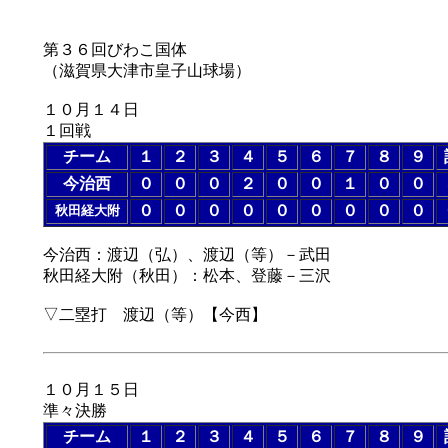
第３６回びわこ国体
（滋賀県大津市皇子山球場）
１０月１４日
１回戦
チーム
１
２
３
４
５
６
７
８
９
今治西
０
０
０
２
０
０
１
０
０
０
０
０
０
０
０
０
０
０
秋田経大附
今治西：渡辺（弘）、渡辺（等）－武田
秋田経大附（秋田）：松本、登藤－三沢
▽二塁打 渡辺（等）【今西】
１０月１５日
準々決勝
チーム
１
２
３
４
５
６
７
８
９