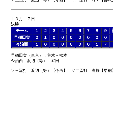
１０月１７日
決勝
チーム
１
２
３
４
５
６
７
８
９
早稲田実
０
１
０
０
０
０
０
０
０
今治西
１
０
０
０
０
０
０
１
×
早稲田実（東京）：荒木－松本
今治西：渡辺（等）－武田
▽三塁打 渡辺（等）【今西】 ▽二塁打 高橋【早稲