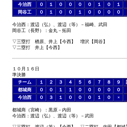
今治西
０
１
０
０
０
０
１
０
１
岡谷工
０
１
０
０
１
０
０
０
０
今治西：渡辺（弘）、渡辺（等）－福崎、武田
岡谷工（長野）：金丸－拓田
▽三塁打 楢原、井上【今西】 増沢【岡谷】
▽二塁打 井上【今西】
１０月１６日
準決勝
チーム
１
２
３
４
５
６
７
８
９
都城商
０
０
１
１
０
０
０
０
０
今治西
０
３
１
０
０
０
１
０
×
都城商（宮崎）：黒原－内田
今治西：渡辺（弘）、渡辺（等）－武田
▽三塁打 渡辺（等）【今西】 ▽二塁打 内田【都城