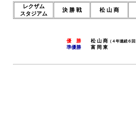
レクザム
決 勝 戦
松 山 商
スタジアム
優 勝
松 山 商
（４年連続６回
準優勝
富 岡 東