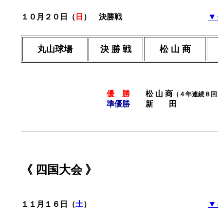
▼
１０月２０日（
日
） 決勝戦
丸山球場
決 勝 戦
松 山 商
優 勝
松 山 商
（４年連続８回
準優勝
新 田
《 四国大会
▼
１１月１６日（
土
）