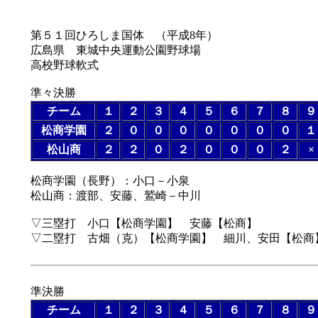
第５１回ひろしま国体 （平成8年）
広島県 東城中央運動公園野球場
高校野球軟式
準々決勝
チーム
１
２
３
４
５
６
７
８
９
松商学園
２
０
０
０
０
０
０
０
１
松山商
２
２
０
２
０
０
０
２
×
松商学園（長野）：小口－小泉
松山商：渡部、安藤、鷲崎－中川
▽三塁打 小口【松商学園】 安藤【松商】
▽二塁打 古畑（克）【松商学園】 細川、安田【松商
準決勝
チーム
１
２
３
４
５
６
７
８
９