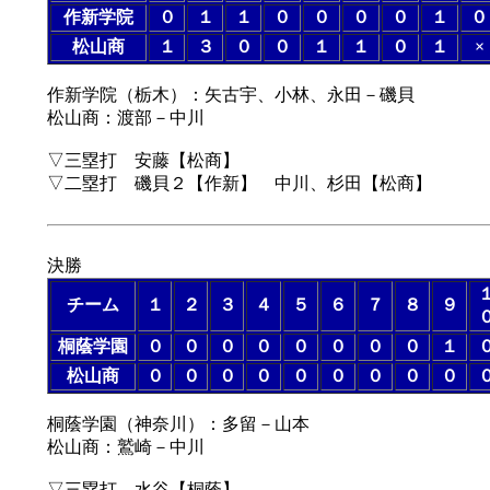
作新学院
０
１
１
０
０
０
０
１
０
松山商
１
３
０
０
１
１
０
１
×
作新学院（栃木）：矢古宇、小林、永田－磯貝
松山商：渡部－中川
▽三塁打 安藤【松商】
▽二塁打 磯貝２【作新】 中川、杉田【松商】
決勝
チーム
１
２
３
４
５
６
７
８
９
桐蔭学園
０
０
０
０
０
０
０
０
１
松山商
０
０
０
０
０
０
０
０
０
桐蔭学園（神奈川）：多留－山本
松山商：鷲崎－中川
▽三塁打 水谷【桐蔭】