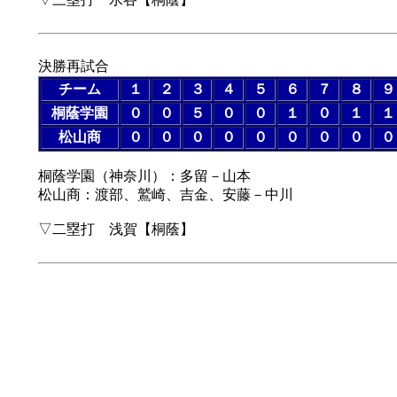
決勝再試合
チーム
１
２
３
４
５
６
７
８
９
桐蔭学園
０
０
５
０
０
１
０
１
１
松山商
０
０
０
０
０
０
０
０
０
桐蔭学園（神奈川）：多留－山本
松山商：渡部、鷲崎、吉金、安藤－中川
▽二塁打 浅賀【桐蔭】