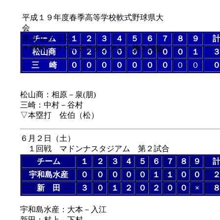
平成１９年度春季高等学校軟式野球県大
会
６月２日（土）
チーム
１
２
３
４
５
６
７
８
９
１回戦 マドンナスタジアム 第１試合
松山商
０
２
０
０
０
０
０
０
１
三 崎
０
０
０
０
０
０
０
０
０
松山商：相原－泉(朋)
三崎：中村－谷村
▽本塁打 佐伯（松）
６月２日（土）
１回戦 マドンナスタジアム 第２試合
チーム
１
２
３
４
５
６
７
８
９
宇和島水産
０
０
０
０
０
１
１
０
０
新 田
３
０
１
２
０
２
０
０
×
宇和島水産：大本－入江
新田：村上－下村