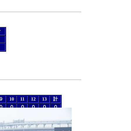
計
０
２
９
10
11
12
13
計
０
０
０
０
０
０
０
０
０
０
１
１
×