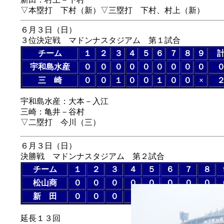
▽本塁打 下村（新）▽三塁打 下村、村上（新）
６月３日（日）
３位決定戦 マドンナスタジアム 第１試合
チーム
１
２
３
４
５
６
７
８
９
宇和島水産
０
０
０
０
０
０
０
０
０
三 崎
０
０
１
０
０
１
０
０
×
宇和島水産：大本－入江
三崎：亀井－谷村
▽二塁打 今川（三）
６月３日（日）
決勝戦 マドンナスタジアム 第２試合
チーム
１
２
３
４
５
６
７
８
松山商
０
０
０
０
０
０
０
０
新 田
０
０
０
０
０
０
０
０
延長１３回