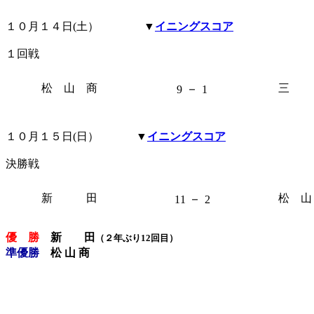
１０月１４日(土）
▼
イニングスコア
１回戦
松 山 商
－
三
9
1
１０月１５日(日）
▼
イニングスコア
決勝戦
新 田
－
松 山
11
2
優 勝
新 田
（２年ぶり12回目）
準優勝
松 山 商