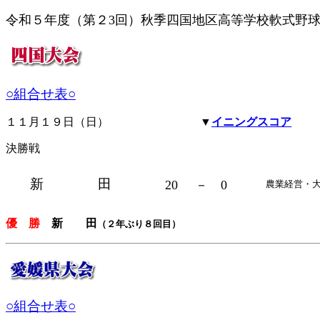
令和５年度（第２3回）秋季四国地区高等学校軟式野
○組合せ表○
１１月１９日（日）
▼
イニングスコア
決勝戦
新 田
20
－ 0
農業経営・
優 勝
新 田
（２年ぶり８回目）
○組合せ表○