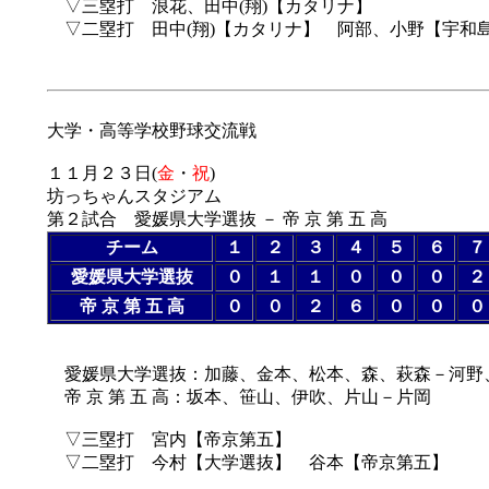
▽三塁打 浪花、田中(翔)【カタリナ】
▽二塁打 田中(翔)【カタリナ】 阿部、小野【宇和
大学・高等学校野球交流戦
１１月２３日(
金
・
祝
)
坊っちゃんスタジアム
第２試合 愛媛県大学選抜 － 帝 京 第 五 高
チーム
１
２
３
４
５
６
７
愛媛県大学選抜
０
１
１
０
０
０
２
帝 京 第 五 高
０
０
２
６
０
０
０
愛媛県大学選抜：加藤、金本、松本、森、萩森－河野
帝 京 第 五 高：坂本、笹山、伊吹、片山－片岡
▽三塁打 宮内【帝京第五】
▽二塁打 今村【大学選抜】 谷本【帝京第五】