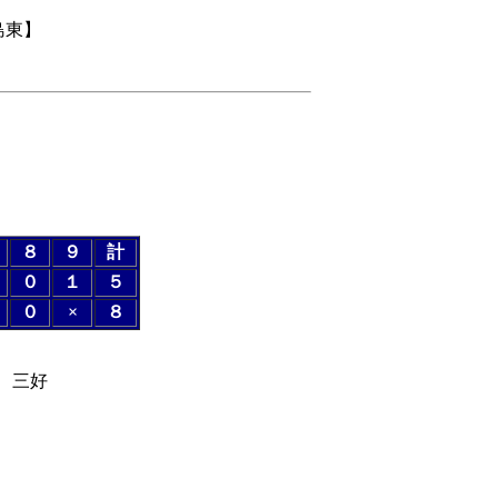
島東】
８
９
計
０
１
５
０
×
８
、三好