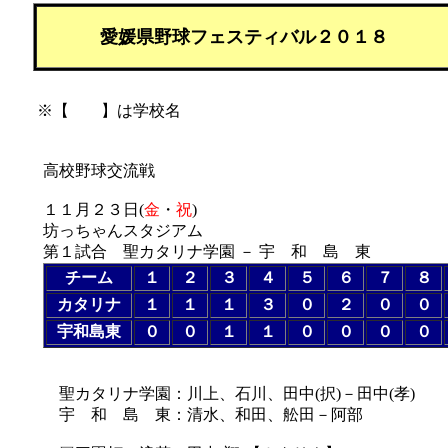
愛媛県野球フェスティバル２０１８
※【 】は学校名
高校野球交流戦
１１月２３日(
金
・
祝
)
坊っちゃんスタジアム
第１試合 聖カタリナ学園 － 宇 和 島 東
チーム
１
２
３
４
５
６
７
８
カタリナ
１
１
１
３
０
２
０
０
宇和島東
０
０
１
１
０
０
０
０
聖カタリナ学園：川上、石川、田中(択)－田中(孝)
宇 和 島 東：清水、和田、舩田－阿部