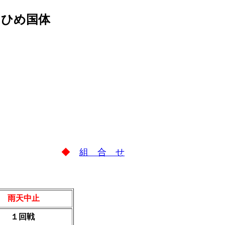
えひめ国体
◆
組 合 せ
雨天中止
１回戦