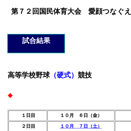
第７２回国民体育大会 愛顔つなぐ
試合結果
高等学校野球
（硬式）
競技
◆
１日目
１０月 ６日（金）
２日目
１０月 ７日（
土
）