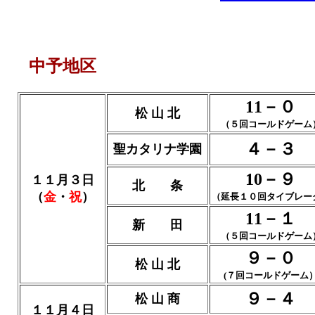
中予地区
11－０
松 山 北
（５回コールドゲーム
４－３
聖カタリナ学園
10－９
１１月３日
北 条
（
金
・
祝
）
（延長１０回タイブレー
11－１
新 田
（５回コールドゲーム
９－０
松 山 北
(７回コールドゲーム
９－４
松 山 商
１１月４日