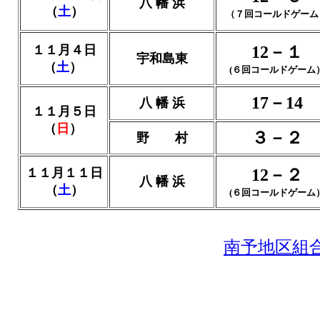
八 幡 浜
（
土
）
（７回コールドゲーム
１１月４日
12－１
宇和島東
（
土
）
(６回コールドゲーム
17－14
八 幡 浜
１１月５日
（
日
）
３－２
野 村
１１月１１日
12－２
八 幡 浜
（
土
）
(６回コールドゲーム
南予地区組