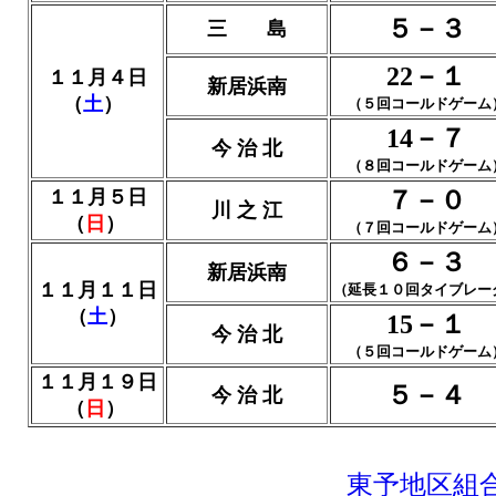
５－３
三 島
22－１
１１月４日
新居浜南
（
土
）
（５回コールドゲーム
14－７
今 治 北
（８回コールドゲーム
１１月５日
７－０
川 之 江
（
日
）
（７回コールドゲーム
６－３
新居浜南
１１月１１日
（延長１０回タイブレー
（
土
）
15－１
今 治 北
（５回コールドゲーム
１１月１９日
５－４
今 治 北
（
日
）
東予地区組