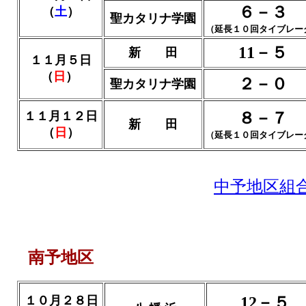
６－３
（
土
）
聖カタリナ学園
（延長１０回タイブレー
11－５
新 田
１１月５日
（
日
）
２－０
聖カタリナ学園
１１月１２日
８－７
新 田
（
日
）
（延長１０回タイブレー
中予地区組
南予地区
１０月２８日
12－５