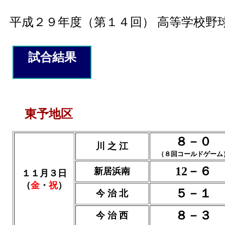
平成２９年度（第１４回） 高等学校野
試合結果
東予地区
８－０
川 之 江
（８回コールドゲーム
12－６
新居浜南
１１月３日
（
金
・
祝
）
５－１
今 治 北
８－３
今 治 西