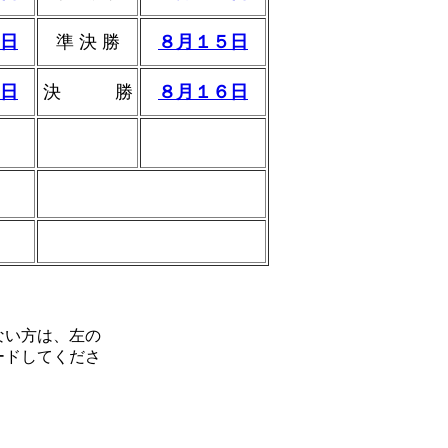
日
準 決 勝
８月１５日
日
決 勝
８月１６日
ない方は、左の
ードしてくださ