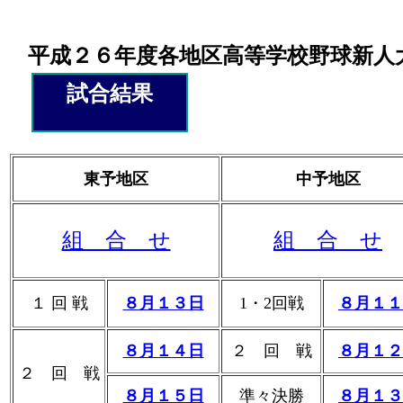
平成２６年度各地区高等学校野球新人
試合結果
東予地区
中予地区
組 合 せ
組 合 せ
１ 回 戦
８月１３日
1・2回戦
８月１１
８月１４日
２ 回 戦
８月１２
２ 回 戦
８月１５日
準々決勝
８月１３