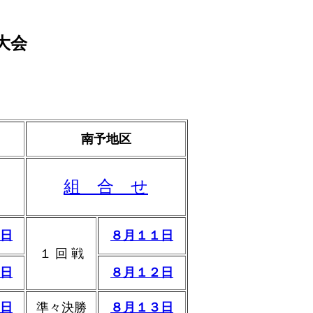
大会
南予地区
組 合 せ
日
８月１１日
１ 回 戦
日
８月１２日
日
準々決勝
８月１３日